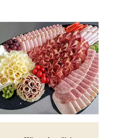
09662 / 40120