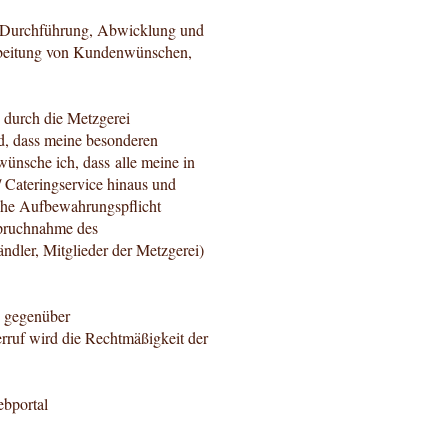
ur Durchführung, Abwicklung und
arbeitung von Kundenwünschen,
 durch die Metzgerei
d, dass meine besonderen
nsche ich, dass alle meine in
/ Cateringservice hinaus und
iche Aufbewahrungspflicht
spruchnahme des
ndler, Mitglieder der Metzgerei)
se gegenüber
rruf wird die Rechtmäßigkeit der
ebportal