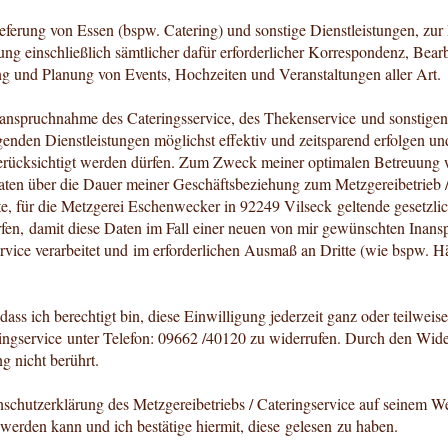
eferung von Essen (bspw. Catering) und sonstige Dienstleistungen, z
g einschließlich sämtlicher dafür erforderlicher Korrespondenz, Be
 und Planung von Events, Hochzeiten und Veranstaltungen aller Art.
Inanspruchnahme des Cateringsservice, des Thekenservice und sonstigen
en Dienstleistungen möglichst effektiv und zeitsparend erfolgen un
rücksichtigt werden dürfen. Zum Zweck meiner optimalen Betreuung wü
aten über die Dauer meiner Geschäftsbeziehung zum Metzgereibetrieb 
te, für die Metzgerei Eschenwecker in 92249 Vilseck geltende gesetzl
rfen, damit diese Daten im Fall einer neuen von mir gewünschten Inan
ervice verarbeitet und im erforderlichen Ausmaß an Dritte (wie bspw. Hä
dass ich berechtigt bin, diese Einwilligung jederzeit ganz oder teilwei
ingservice unter Telefon: 09662 /40120 zu widerrufen. Durch den Wide
ng nicht berührt.
enschutzerklärung des Metzgereibetriebs / Cateringservice auf seinem W
werden kann und ich bestätige hiermit, diese gelesen zu haben.